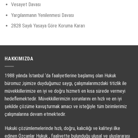
Vesayet Davası
Yargılanmanın Yenilenmesi Davası
2828 Sayılı Yasaya Göre Koruma Kararı
HAKKIMIZDA
1988 yılında İstanbul ‘da faaliyetlerine başlamış olan Hukuk
büromuz ;işimize duyduğumuz saygı, çalışmalarımızdaki titizlik ile
müvekkillerimize en iyi ve doğru hizmeti en kısa sürede vermeyi
hedeflemektedir. Müvekkillerimizin sorunlarını en hızlı ve en iyi
şekilde çözüme kavuşturmak amacı ve isteğiyle tüm birimlerimiz
çalışmalarına devam etmektedir.
Hukuki çözümlemelerinde hızlı, doğru, kalıcılığı ve kaliteyi ilke
edinen Özcanlar Hukuk , faaliyette bulunduğu ulusal ve uluslararası