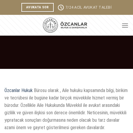
Skip
7/24 ACİL AVUKAT TALEBİ
AVUKATA SOR
to
content
HUKUKU
AİLE
Özcanlar Hukuk
Bürosu olarak , Aile hukuku kapsamında bilgi, birikim
ve tecrübesi ile bugüne kadar birçok müvekkile hizmet vermiş bir
bürodur. Özellikle Aile Hukukunda Müvekkil ile avukat arasındaki
gizlilik ve güven ilişkisi son derece önemlidir. Neticesinin, müvekkili
yıpratacak sonuçları doğurmasına neden olacak bu tarz davalar
azami önem ve gayret gösterilmesi gereken davalardır.