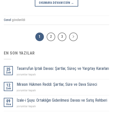
OKUMAYA DEVAM EDIN
→
Genel
gönderildi
1
2
3
EN SON YAZILAR
Tasarrufun İptali Davası: Şartlar, Süreç ve Yargıtay Kararları
25
Şub
Tasarrufun
yorumlar kapalı
İptali
Davası:
Mirasın Hükmen Reddi: Şartlar, Süre ve Dava Süreci
12
Şartlar,
Şub
Mirasın
yorumlar kapalı
Süreç
Hükmen
ve
Reddi:
İzale-i Şuyu: Ortaklığın Giderilmesi Davası ve Satış Rehberi
Yargıtay
09
Şartlar,
Oca
Kararları
İzale-
yorumlar kapalı
Süre
için
i
ve