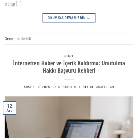
ettiği […]
OKUMAYA DEVAM EDIN
→
Genel
gönderildi
GENEL
İnternetten Haber ve İçerik Kaldırma: Unutulma
Hakkı Başvuru Rehberi
ARALIK 12, 2025
’' TE GÖNDERILDI
YÖNETICI
TARAFINDAN
12
Ara