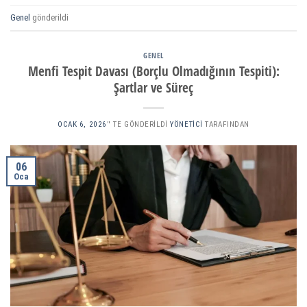
Genel
gönderildi
GENEL
Menfi Tespit Davası (Borçlu Olmadığının Tespiti):
Şartlar ve Süreç
OCAK 6, 2026
’' TE GÖNDERILDI
YÖNETICI
TARAFINDAN
06
Oca