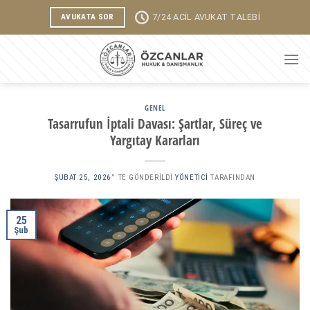
Skip
7/24 ACİL AVUKAT TALEBİ
AVUKATA SOR
to
content
GENEL
Tasarrufun İptali Davası: Şartlar, Süreç ve
Yargıtay Kararları
ŞUBAT 25, 2026
’' TE GÖNDERILDI
YÖNETICI
TARAFINDAN
25
Şub