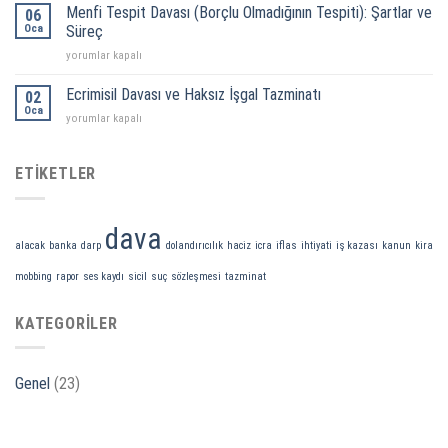
Şuyu:
Menfi Tespit Davası (Borçlu Olmadığının Tespiti): Şartlar ve
Dava
06
Ortaklığın
Oca
Süreci
Süreç
Giderilmesi
için
Menfi
yorumlar kapalı
Davası
Tespit
ve
Davası
Satış
Ecrimisil Davası ve Haksız İşgal Tazminatı
02
(Borçlu
Rehberi
Oca
Ecrimisil
yorumlar kapalı
Olmadığının
için
Davası
Tespiti):
ve
Şartlar
Haksız
ETIKETLER
ve
İşgal
Süreç
Tazminatı
için
için
dava
alacak
banka
darp
dolandırıcılık
haciz
icra
iflas
ihtiyati
iş kazası
kanun
kira
mobbing
rapor
ses kaydı
sicil
suç
sözleşmesi
tazminat
KATEGORILER
Genel
(23)