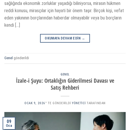
sağlığında ekonomik zorluklar yaşadığı biliniyorsa, mirasın hükmen
reddi konusu, mirasçılar için hayati bir önem taşır. Birçok kişi, vefat
eden yakınının borçlarından haberdar olmayabilir veya bu borçların
kendi […]
OKUMAYA DEVAM EDIN
→
Genel
gönderildi
GENEL
İzale-i Şuyu: Ortaklığın Giderilmesi Davası ve
Satış Rehberi
OCAK 9, 2026
’' TE GÖNDERILDI
YÖNETICI
TARAFINDAN
09
Oca