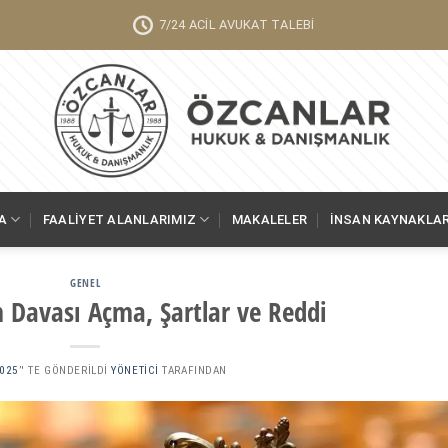
7/24 ACİL AVUKAT TALEBİ
A
FAALIYET ALANLARIMIZ
MAKALELER
İNSAN KAYNAKLAR
GENEL
 Davası Açma, Şartlar ve Reddi
2025
’' TE GÖNDERILDI
YÖNETICI
TARAFINDAN