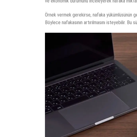
ve ekonomik durumunu inceleyerek nafaka miktarını
Örnek vermek gerekirse, nafaka yükümlüsünün geli
Böylece nafakasının artırılmasını isteyebilir. Bu 