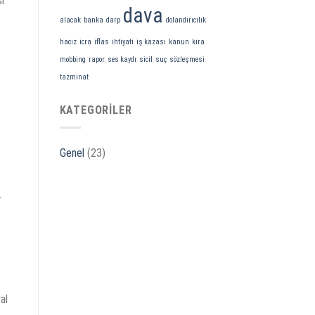
sı
için
dava
alacak
banka
darp
dolandırıcılık
haciz
icra
iflas
ihtiyati
iş kazası
kanun
kira
mobbing
rapor
ses kaydı
sicil
suç
sözleşmesi
tazminat
KATEGORILER
Genel
(23)
r
al