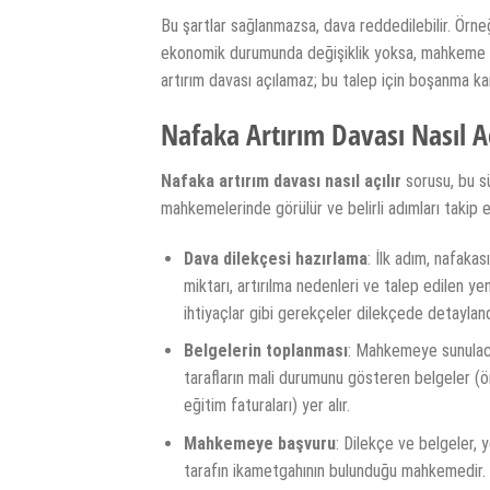
Bu şartlar sağlanmazsa, dava reddedilebilir. Örne
ekonomik durumunda değişiklik yoksa, mahkeme ta
artırım davası açılamaz; bu talep için boşanma ka
Nafaka Artırım Davası Nasıl Aç
Nafaka artırım davası nasıl açılır
sorusu, bu sü
mahkemelerinde görülür ve belirli adımları takip 
Dava dilekçesi hazırlama
: İlk adım, nafakas
miktarı, artırılma nedenleri ve talep edilen ye
ihtiyaçlar gibi gerekçeler dilekçede detaylandı
Belgelerin toplanması
: Mahkemeye sunulaca
tarafların mali durumunu gösteren belgeler (ö
eğitim faturaları) yer alır.
Mahkemeye başvuru
: Dilekçe ve belgeler, 
tarafın ikametgahının bulunduğu mahkemedir.