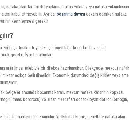
ğin, nafaka alan tarafın ihtiyaçlarında artış yoksa veya nafaka yükümlüsün
lebi kabul etmeyebilir. Ayrıca,
boşanma davası
devam ederken nafaka
rarının kesinleşmesi gerekir.
ılır?
reci başlatmak isteyenler için önemli bir konudur. Dava, aile
etmek gerekir. İşte bu adımlar:
ının artırılması talebiyle bir dilekçe hazırlamaktır. Dilekçede, mevcut nafa
ni miktar açıkça belirtilmelidir. Ekonomik durumdaki değişiklikler veya arta
rılmalıdır.
k belgeler arasında boşanma kararı, mevcut nafaka kararının kopyası,
rneğin, maaş bordrosu) ve artan masrafları destekleyen deliller (örneğin,
yetkili aile mahkemesine sunulur. Yetkili mahkeme, genellikle nafaka alan