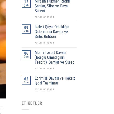
Mirasın Hükmen Reddi:
12
Şartlar,
Şub
Şartlar, Süre ve Dava
Süreç
Süreci
ve
Mirasın
Yargıtay
yorumlar kapalı
Hükmen
Kararları
Reddi:
için
İzale-i Şuyu: Ortaklığın
09
Şartlar,
Oca
Giderilmesi Davası ve
Süre
Satış Rehberi
ve
İzale-
Dava
yorumlar kapalı
i
Süreci
Şuyu:
için
Menfi Tespit Davası
06
Ortaklığın
Oca
(Borçlu Olmadığının
Giderilmesi
Tespiti): Şartlar ve Süreç
Davası
Menfi
ve
yorumlar kapalı
Tespit
Satış
Davası
Rehberi
Ecrimisil Davası ve Haksız
02
(Borçlu
için
Oca
İşgal Tazminatı
Olmadığının
Ecrimisil
yorumlar kapalı
Tespiti):
Davası
Şartlar
ve
ve
Haksız
ETIKETLER
Süreç
İşgal
için
ye
Tazminatı