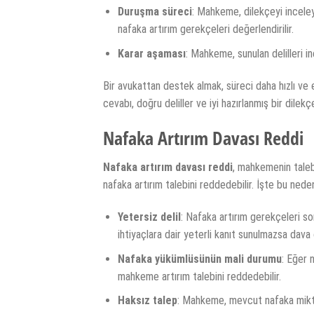
Duruşma süreci
: Mahkeme, dilekçeyi inceley
nafaka artırım gerekçeleri değerlendirilir.
Karar aşaması
: Mahkeme, sunulan delilleri i
Bir avukattan destek almak, süreci daha hızlı ve e
cevabı, doğru deliller ve iyi hazırlanmış bir dilekç
Nafaka Artırım Davası Reddi
Nafaka artırım davası reddi
, mahkemenin taleb
nafaka artırım talebini reddedebilir. İşte bu neden
Yetersiz delil
: Nafaka artırım gerekçeleri s
ihtiyaçlara dair yeterli kanıt sunulmazsa dava
Nafaka yükümlüsünün mali durumu
: Eğer 
mahkeme artırım talebini reddedebilir.
Haksız talep
: Mahkeme, mevcut nafaka miktar