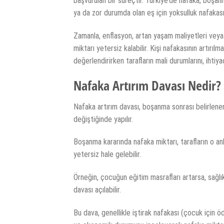
başvurulan bir süreçtir. Türkiye’de nafaka, boşanma
ya da zor durumda olan eş için yoksulluk nafakası
Zamanla, enflasyon, artan yaşam maliyetleri veya
miktarı yetersiz kalabilir. Kişi nafakasının artırı
değerlendirirken tarafların mali durumlarını, ihtiy
Nafaka Artırım Davası Nedir?
Nafaka artırım davası, boşanma sonrası belirlenen 
değiştiğinde yapılır.
Boşanma kararında nafaka miktarı, tarafların o ank
yetersiz hale gelebilir.
Örneğin, çocuğun eğitim masrafları artarsa, sağlı
davası açılabilir.
Bu dava, genellikle iştirak nafakası (çocuk için ö