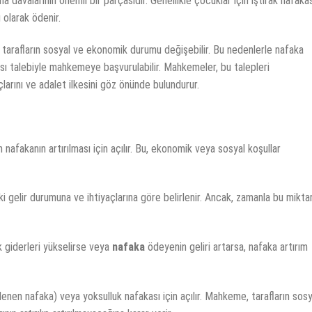
 davalarının önemli bir parçasıdır. Genellikle çocuklar için iştirak nafaka
 olarak ödenir.
 tarafların sosyal ve ekonomik durumu değişebilir. Bu nedenlerle nafaka
lması talebiyle mahkemeye başvurulabilir. Mahkemeler, bu talepleri
açlarını ve adalet ilkesini göz önünde bulundurur.
nafakanın artırılması için açılır. Bu, ekonomik veya sosyal koşullar
i gelir durumuna ve ihtiyaçlarına göre belirlenir. Ancak, zamanla bu mikta
k giderleri yükselirse veya
nafaka
ödeyenin geliri artarsa, nafaka artırım
denen nafaka) veya yoksulluk nafakası için açılır. Mahkeme, tarafların sosy