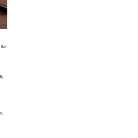
tlar
e,
bu