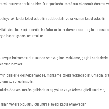
erek duruşma tarihi belirler. Duruşmalarda, tarafların ekonomik durumu v
nceleyerek talebi kabul edebilir, reddedebilir veya kısmen kabul edebilir.
tkili yönetmek için önerilir.
Nafaka artırım davası nasıl açılır
sorusunu
eyle başarı şansını artırmaktır.
i uygun bulmaması durumunda ortaya çıkar. Mahkeme, çeşitli nedenlerle
lerden bazıları:
omut delillerle desteklenmezse, mahkeme talebi reddedebilir. Örneğin, ar
 olumsuz sonuçlanabilir.
nafaka ödeyen tarafın gelirinde artış yoksa veya ödeme gücü sınırlıysa,
ının yeterli olduğunu düşünürse talebi kabul etmeyebilir.