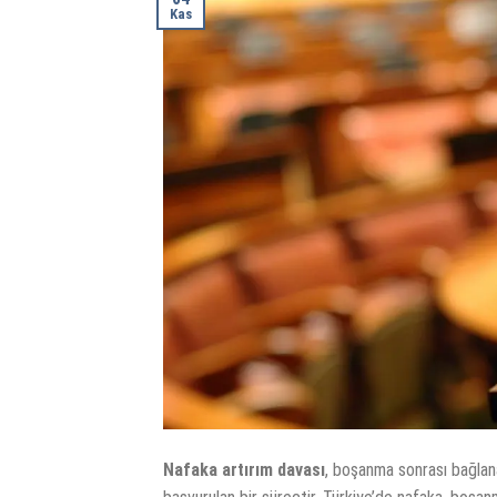
Kas
Nafaka artırım davası
, boşanma sonrası bağlana