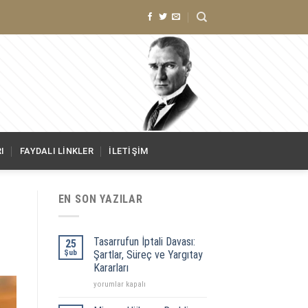
I
FAYDALI LINKLER
İLETIŞIM
EN SON YAZILAR
Tasarrufun İptali Davası:
25
Şub
Şartlar, Süreç ve Yargıtay
Kararları
Tasarrufun
yorumlar kapalı
İptali
Davası: